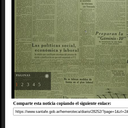
PAGINAS
1
2
3
4
5
Comparte esta noticia copiando el siguiente enlace: