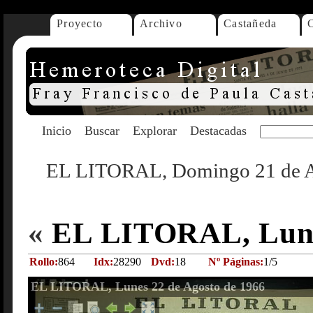
Proyecto
Archivo
Castañeda
Inicio
Buscar
Explorar
Destacadas
EL LITORAL, Domingo 21 de A
«
EL LITORAL, Lunes
Rollo:
864
Idx:
28290
Dvd:
18
Nº Páginas:
1/5
EL LITORAL, Lunes 22 de Agosto de 1966