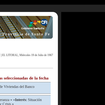
7
|
EL LITORAL, Miércoles 19 de Julio de 1967
as seleccionadas de la fecha
de Viviendas del Banco
eranza
» «
Interés
:
Situación
s
:
Crisis
»