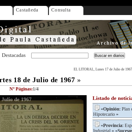
Castañeda
Consulta
Destacadas
EL LITORAL, Lunes 17 de Julio de 196
s 18 de Julio de 1967
»
Nº Páginas:
1/4
Listado de notici
Julio de 1967
«
Opinión
:
Plan 
Hipotecario
»
«
Provincia
:
Esp
Industrial
» «
Suceso