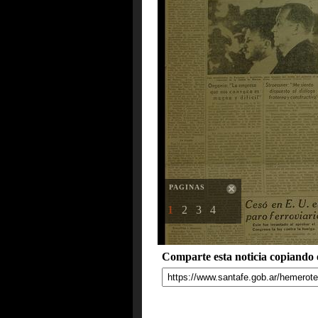
PAGINAS
1
2
3
4
Comparte esta noticia copiando e