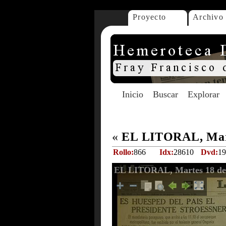
Proyecto
Archivo
Inicio
Buscar
Explorar
«
EL LITORAL, Marte
Rollo:
866
Idx:
28610
Dvd:
19
EL LITORAL, Martes 18 de 