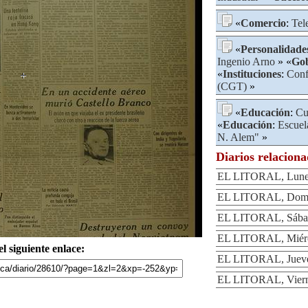
«
Comercio
:
Tel
«
Personalidade
Ingenio Arno
» «
Gob
«
Instituciones
:
Conf
(CGT)
»
«
Educación
:
Cu
«
Educación
:
Escuel
N. Alem"
»
Diarios relacion
EL LITORAL, Lunes 
EL LITORAL, Domin
EL LITORAL, Sábado
EL LITORAL, Miérco
l siguiente enlace:
EL LITORAL, Jueves
EL LITORAL, Vierne