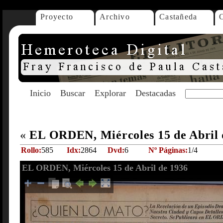
Proyecto
Archivo
Castañeda
Inicio
Buscar
Explorar
Destacadas
«
EL ORDEN, Miércoles 15 de Abril
Rollo:
585
Idx:
2864
Dvd:
6
Nº Páginas:
1/4
EL ORDEN, Miércoles 15 de Abril de 1936