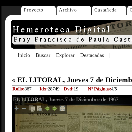
Proyecto
Archivo
Castañeda
Inicio
Buscar
Explorar
Destacadas
«
EL LITORAL, Jueves 7 de Diciemb
Rollo:
867
Idx:
28749
Dvd:
19
Nº Páginas:
4/5
EL LITORAL, Jueves 7 de Diciembre de 1967