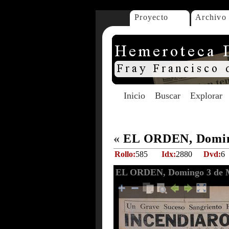
Proyecto
Archivo
Inicio
Buscar
Explorar
«
EL ORDEN, Doming
Rollo:
585
Idx:
2880
Dvd:
6
EL ORDEN, Domingo 3 de M