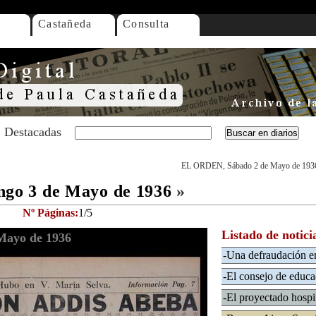
Castañeda
Consulta
Destacadas
EL ORDEN, Sábado 2 de Mayo de 193
o 3 de Mayo de 1936
»
Nº Páginas:
1/5
Listado de notici
ayo de 1936
-Una defraudación en
-El consejo de educa
-El proyectado hospi