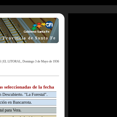
6
|
EL LITORAL, Domingo 3 de Mayo de 1936
as seleccionadas de la fecha
 Descubierto. "La Forestal".
ción en Bancarrota.
tal para Vera.