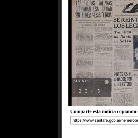
PAGINAS
1
2
3
4
5
Comparte esta noticia copiando e