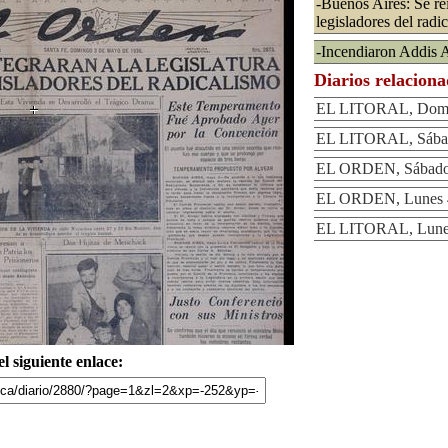
-Buenos Aires: Se rei
legisladores del radi
-Incendiaron Addis 
Diarios relacion
EL LITORAL, Domi
EL LITORAL, Sábad
EL ORDEN, Sábado 
EL ORDEN, Lunes 4
EL LITORAL, Lunes
l siguiente enlace: