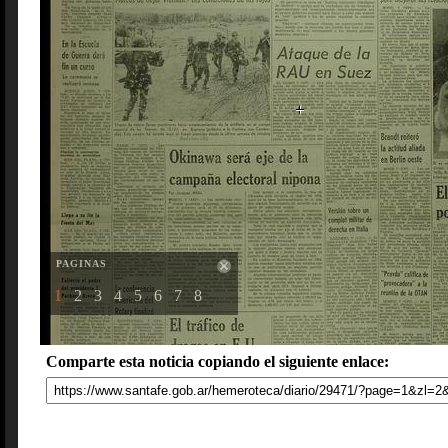
PAGINAS
1
2
3
4
5
6
7
8
Comparte esta noticia copiando el siguiente enlace: