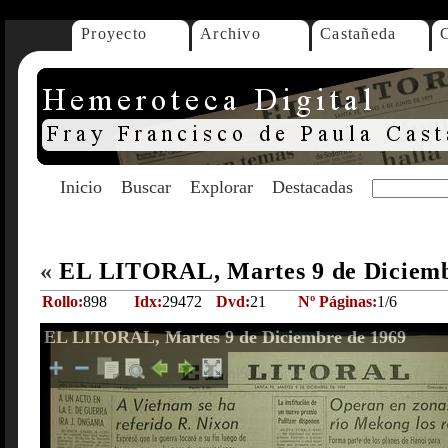
Proyecto
Archivo
Castañeda
Inicio
Buscar
Explorar
Destacadas
«
EL LITORAL, Martes 9 de Diciemb
Rollo:
898
Idx:
29472
Dvd:
21
Nº Páginas:
1/6
EL LITORAL, Martes 9 de Diciembre de 1969