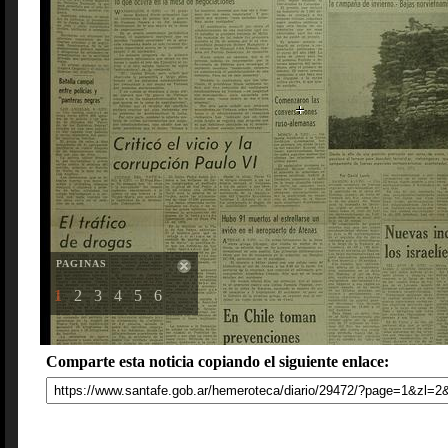
PAGINAS
1
2
3
4
5
6
Comparte esta noticia copiando el siguiente enlace: