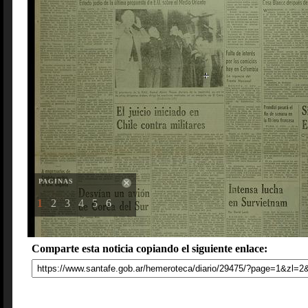
PAGINAS
1
2
3
4
5
6
Comparte esta noticia copiando el siguiente enlace: