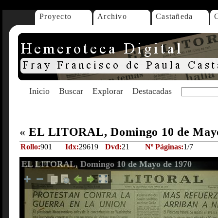
Proyecto
Archivo
Castañeda
Inicio
Buscar
Explorar
Destacadas
«
EL LITORAL, Domingo 10 de May
Rollo:
901
Idx:
29619
Dvd:
21
Nº Páginas:
1/7
EL LITORAL, Domingo 10 de Mayo de 1970