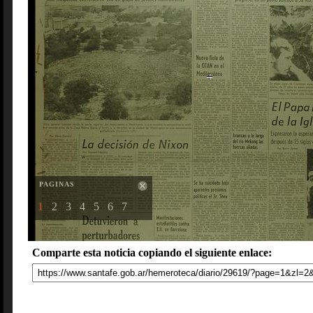
PAGINAS
1
2
3
4
5
6
7
Comparte esta noticia copiando el siguiente enlace: