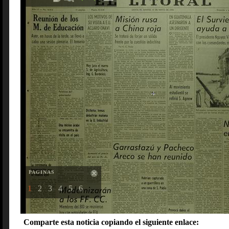
PAGINAS
1
2
3
4
5
6
Comparte esta noticia copiando el siguiente enlace: