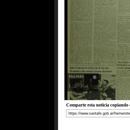
PAGINAS
1
2
3
4
Comparte esta noticia copiando e