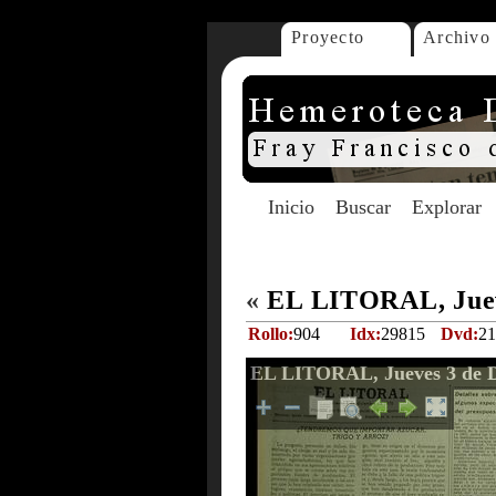
Proyecto
Archivo
Inicio
Buscar
Explorar
«
EL LITORAL, Juev
Rollo:
904
Idx:
29815
Dvd:
21
EL LITORAL, Jueves 3 de D