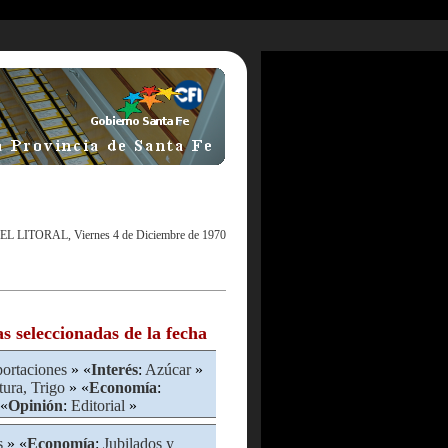
EL LITORAL, Viernes 4 de Diciembre de 1970
as seleccionadas de la fecha
ortaciones
» «
Interés
:
Azúcar
»
tura, Trigo
» «
Economía
:
«
Opinión
:
Editorial
»
s
» «
Economía
:
Jubilados y