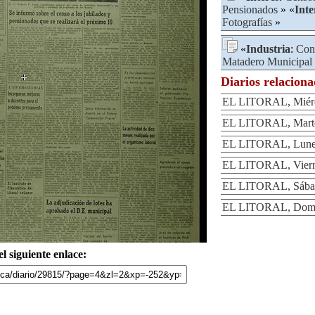
Pensionados
» «
Inte
Fotografías
»
«
Industria
:
Con
Matadero Municipal
Diarios relacion
EL LITORAL, Miérco
EL LITORAL, Martes
EL LITORAL, Lunes
EL LITORAL, Vierne
EL LITORAL, Sábad
EL LITORAL, Domin
l siguiente enlace: