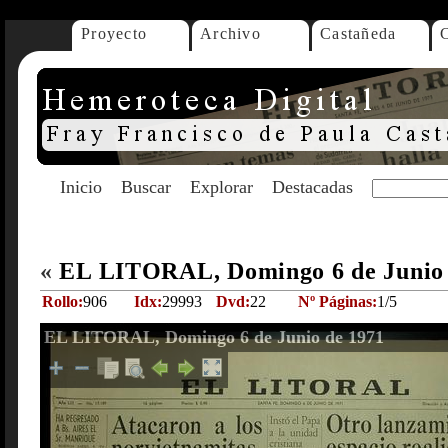
Proyecto
Archivo
Castañeda
Inicio
Buscar
Explorar
Destacadas
«
EL LITORAL, Domingo 6 de Junio
Rollo:
906
Idx:
29993
Dvd:
22
Nº Páginas:
1/5
EL LITORAL, Domingo 6 de Junio de 1971