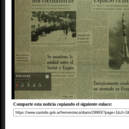
PAGINAS
1
2
3
4
5
Comparte esta noticia copiando el siguiente enlace: