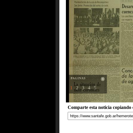
PAGINAS
1
2
3
4
5
Comparte esta noticia copiando e