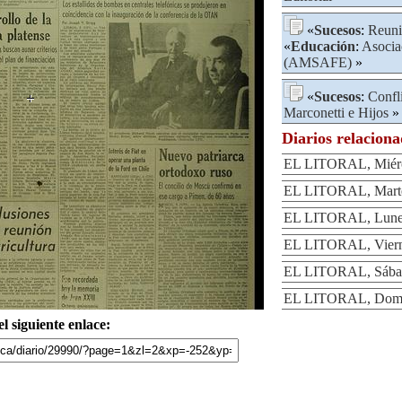
«
Sucesos
:
Reun
«
Educación
:
Asocia
(AMSAFE)
»
«
Sucesos
:
Confl
Marconetti e Hijos
»
Diarios relacion
EL LITORAL, Miérco
EL LITORAL, Martes
EL LITORAL, Lunes
EL LITORAL, Vierne
EL LITORAL, Sábad
EL LITORAL, Domin
l siguiente enlace: