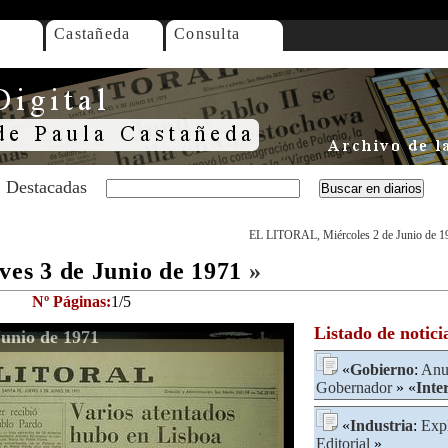
Castañeda
Consulta
Destacadas
EL LITORAL, Miércoles 2 de Junio de 1
s 3 de Junio de 1971
»
Nº Páginas:
1/5
Listado de notici
unio de 1971
«
Gobierno
:
Anu
Gobernador
» «
Inte
«
Industria
:
Exp
Editorial
»