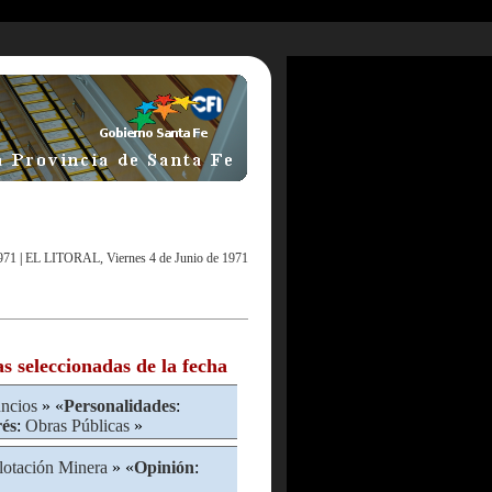
971
|
EL LITORAL, Viernes 4 de Junio de 1971
as seleccionadas de la fecha
ncios
» «
Personalidades
:
rés
:
Obras Públicas
»
lotación Minera
» «
Opinión
: