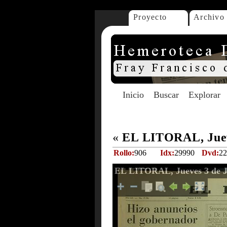
Proyecto
Archivo
Inicio
Buscar
Explorar
«
EL LITORAL, Jueve
Rollo:
906
Idx:
29990
Dvd:
22
EL LITORAL, Jueves 3 de J