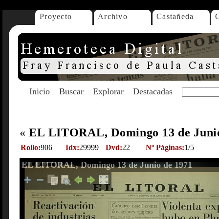
Proyecto
Archivo
Castañeda
Inicio
Buscar
Explorar
Destacadas
«
EL LITORAL, Domingo 13 de Juni
Rollo:
906
Idx:
29999
Dvd:
22
Nº Páginas:
1/5
EL LITORAL, Domingo 13 de Junio de 1971