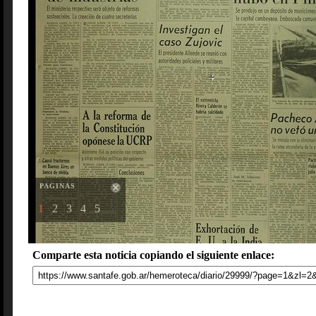
PAGINAS
1
2
3
4
5
Comparte esta noticia copiando el siguiente enlace: