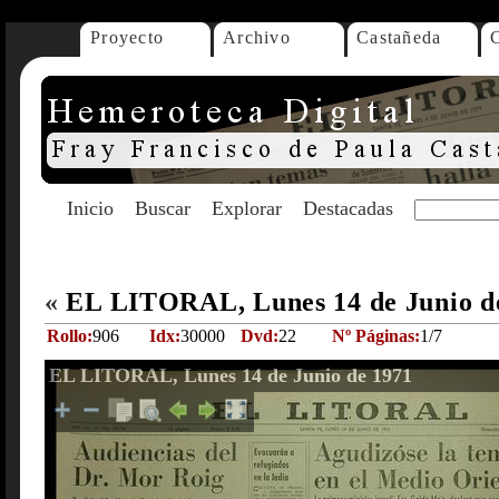
Proyecto
Archivo
Castañeda
Inicio
Buscar
Explorar
Destacadas
«
EL LITORAL, Lunes 14 de Junio d
Rollo:
906
Idx:
30000
Dvd:
22
Nº Páginas:
1/7
EL LITORAL, Lunes 14 de Junio de 1971