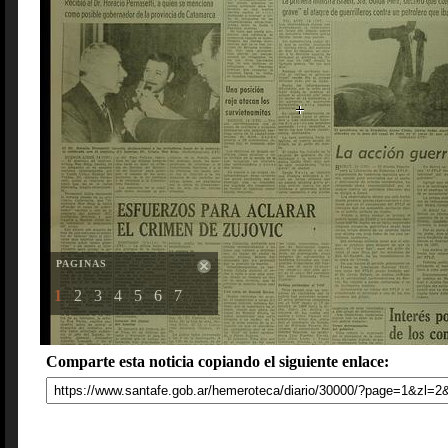
PAGINAS
1
2
3
4
5
6
7
Comparte esta noticia copiando el siguiente enlace: