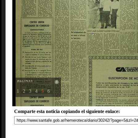
PAGINAS
1
2
3
4
5
6
Comparte esta noticia copiando el siguiente enlace: