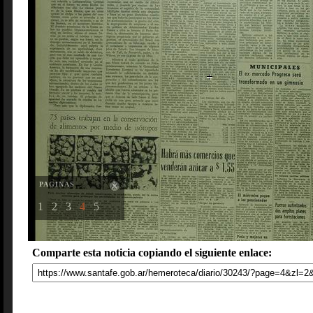
PAGINAS
1
2
3
4
5
Comparte esta noticia copiando el siguiente enlace: