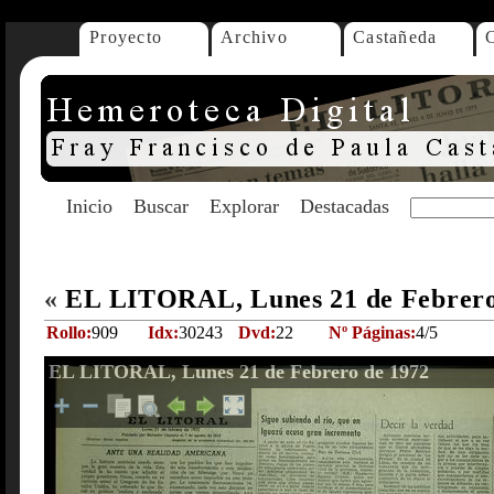
Proyecto
Archivo
Castañeda
Inicio
Buscar
Explorar
Destacadas
«
EL LITORAL, Lunes 21 de Febrero
Rollo:
909
Idx:
30243
Dvd:
22
Nº Páginas:
4/5
EL LITORAL, Lunes 21 de Febrero de 1972