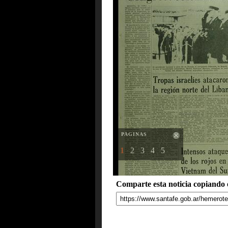
PAGINAS
1
2
3
4
5
Comparte esta noticia copiando e