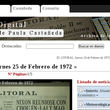
Castañeda
Consulta
Destacadas
EL LITORAL, Jueves 24 de Febrero de 1972
es 25 de Febrero de 1972
»
Nº Páginas:
1/5
Listado de notici
 Febrero de 1972
«
Interés
:
Abaste
Económico
»
«
Meteorológica