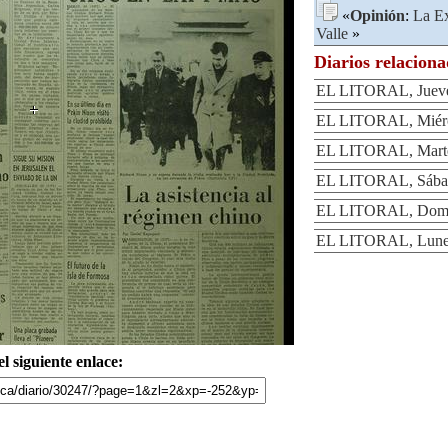
«
Opinión
:
La Ex
Valle
»
Diarios relacion
EL LITORAL, Jueves
EL LITORAL, Miérco
EL LITORAL, Martes
EL LITORAL, Sábad
EL LITORAL, Domin
EL LITORAL, Lunes
l siguiente enlace: