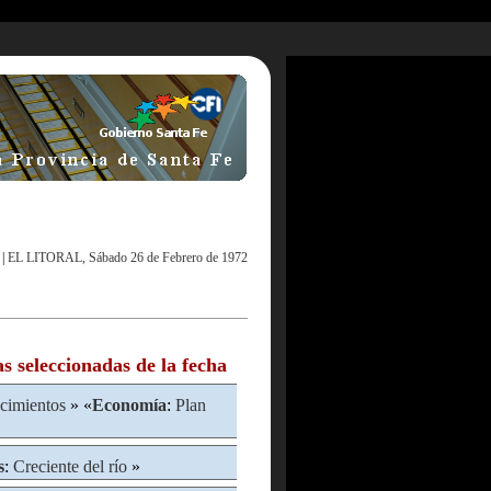
|
EL LITORAL, Sábado 26 de Febrero de 1972
as seleccionadas de la fecha
cimientos
» «
Economía
:
Plan
s
:
Creciente del río
»