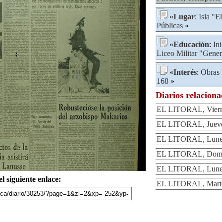
«
Lugar
:
Isla "E
Públicas
»
«
Educación
:
In
Liceo Militar "Gene
«
Interés
:
Obras 
168
»
Diarios relacion
EL LITORAL, Viern
EL LITORAL, Jueve
EL LITORAL, Lunes
EL LITORAL, Domin
EL LITORAL, Lunes
l siguiente enlace:
EL LITORAL, Marte