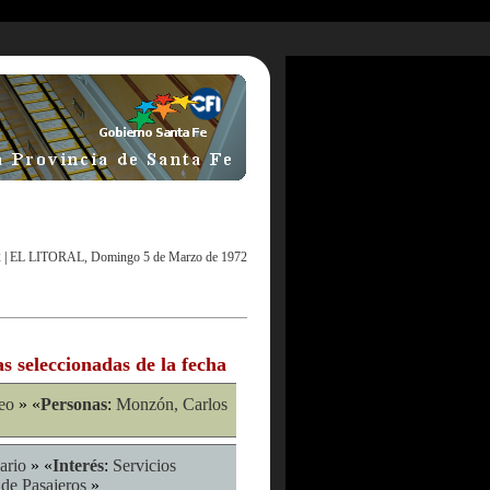
2
|
EL LITORAL, Domingo 5 de Marzo de 1972
as seleccionadas de la fecha
eo
» «
Personas
:
Monzón, Carlos
ario
» «
Interés
:
Servicios
 de Pasajeros
»