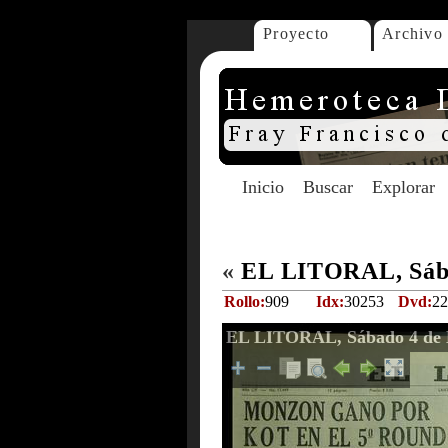
Proyecto
Archivo
Inicio
Buscar
Explorar
«
EL LITORAL, Sába
Rollo:
909
Idx:
30253
Dvd:
22
EL LITORAL, Sábado 4 de 