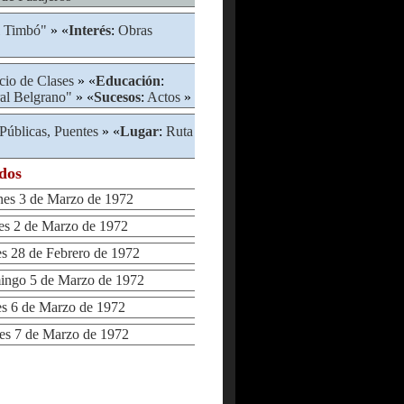
l Timbó"
» «
Interés
:
Obras
icio de Clases
» «
Educación
:
ral Belgrano"
» «
Sucesos
:
Actos
»
Públicas, Puentes
» «
Lugar
:
Ruta
ados
es 3 de Marzo de 1972
s 2 de Marzo de 1972
 28 de Febrero de 1972
go 5 de Marzo de 1972
 6 de Marzo de 1972
s 7 de Marzo de 1972