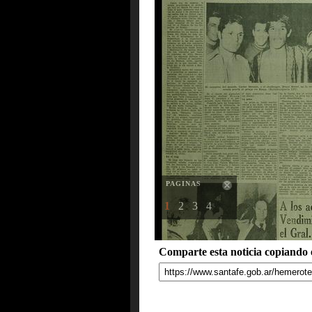
PAGINAS
1
2
3
4
Comparte esta noticia copiando e