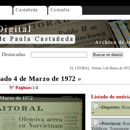
Castañeda
Consulta
Destacadas
EL LITORAL, Viernes 3 de Marzo de 197
do 4 de Marzo de 1972
»
Nº Páginas:
1/4
Listado de notici
Marzo de 1972
«
Deportes
:
Box
»
«
Provincia
:
Ros
Públicos, Transporte