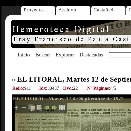
Proyecto
Archivo
Castañeda
Inicio
Buscar
Explorar
Destacadas
«
EL LITORAL, Martes 12 de Septie
Rollo:
911
Idx:
30437
Dvd:
22
Nº Páginas:
4/5
EL LITORAL, Martes 12 de Septiembre de 1972