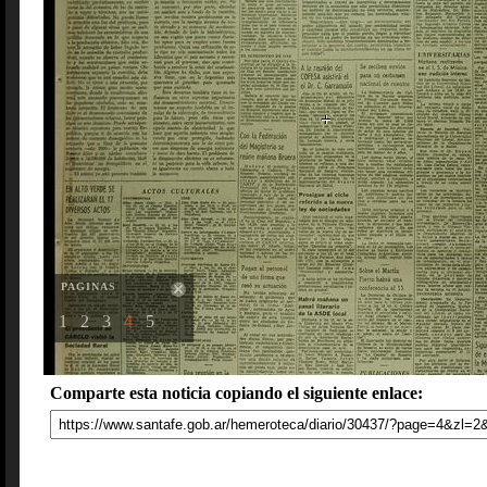
PAGINAS
1
2
3
4
5
Comparte esta noticia copiando el siguiente enlace: