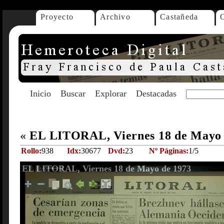
Proyecto
Archivo
Castañeda
Inicio
Buscar
Explorar
Destacadas
«
EL LITORAL, Viernes 18 de Mayo
Rollo:
938
Idx:
30677
Dvd:
23
Nº Páginas:
1/5
EL LITORAL, Viernes 18 de Mayo de 1973