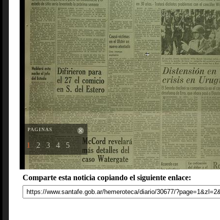
PAGINAS
1
2
3
4
5
Comparte esta noticia copiando el siguiente enlace: