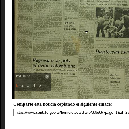
PAGINAS
1
2
3
4
5
Comparte esta noticia copiando el siguiente enlace: