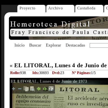
Proyecto
Archivo
Castañeda
Inicio
Buscar
Explorar
Destacadas
«
EL LITORAL, Lunes 4 de Junio de
Rollo:
938
Idx:
30693
Dvd:
23
Nº Páginas:
1/5
EL LITORAL, Lunes 4 de Junio de 1973