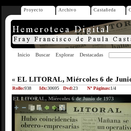
Proyecto
Archivo
Castañeda
Inicio
Buscar
Explorar
Destacadas
«
EL LITORAL, Miércoles 6 de Juni
Rollo:
938
Idx:
30695
Dvd:
23
Nº Páginas:
1/4
EL LITORAL, Miércoles 6 de Junio de 1973