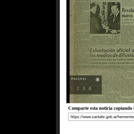
PAGINAS
1
2
3
4
Comparte esta noticia copiando e