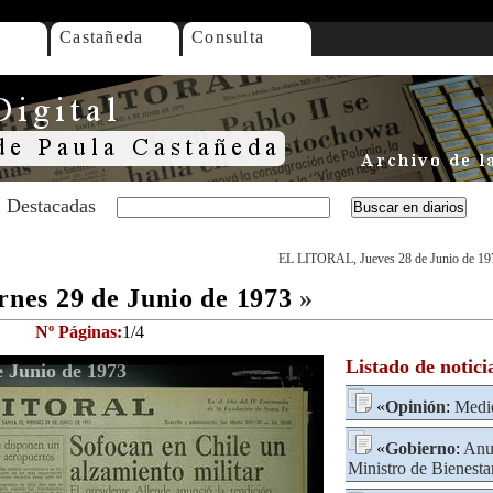
Castañeda
Consulta
Destacadas
EL LITORAL, Jueves 28 de Junio de 19
es 29 de Junio de 1973
»
Nº Páginas:
1/4
Listado de notici
 Junio de 1973
«
Opinión
:
Medi
«
Gobierno
:
Anu
Ministro de Bienesta