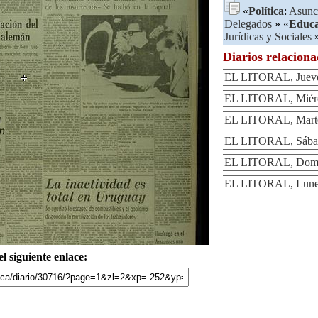
«
Política
:
Asunc
Delegados
» «
Educa
Jurídicas y Sociales
»
Diarios relacion
EL LITORAL, Jueves
EL LITORAL, Miérco
EL LITORAL, Martes
EL LITORAL, Sábad
EL LITORAL, Domin
EL LITORAL, Lunes 
l siguiente enlace: