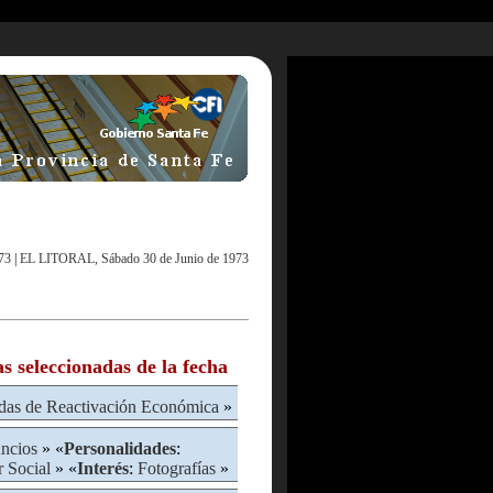
73
|
EL LITORAL, Sábado 30 de Junio de 1973
as seleccionadas de la fecha
das de Reactivación Económica
»
ncios
» «
Personalidades
:
r Social
» «
Interés
:
Fotografías
»