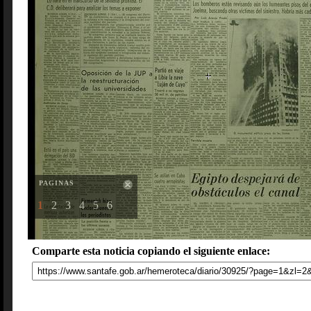
PAGINAS
1
2
3
4
5
6
Comparte esta noticia copiando el siguiente enlace: