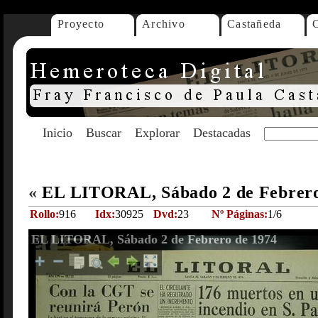
Proyecto
Archivo
Castañeda
Inicio
Buscar
Explorar
Destacadas
«
EL LITORAL, Sábado 2 de Febrer
Rollo:
916
Idx:
30925
Dvd:
23
Nº Páginas:
1/6
EL LITORAL, Sábado 2 de Febrero de 1974