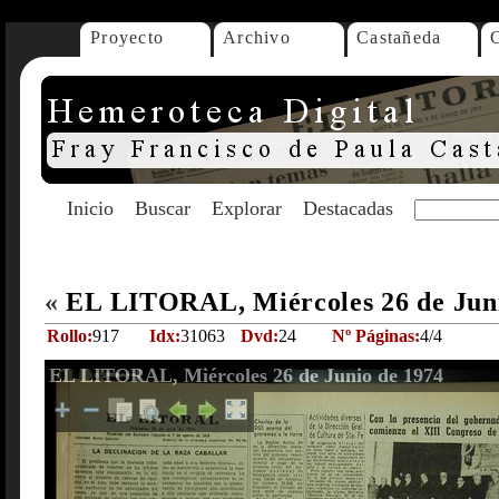
Proyecto
Archivo
Castañeda
Inicio
Buscar
Explorar
Destacadas
«
EL LITORAL, Miércoles 26 de Jun
Rollo:
917
Idx:
31063
Dvd:
24
Nº Páginas:
4/4
EL LITORAL, Miércoles 26 de Junio de 1974