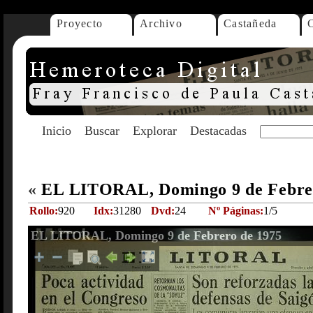
Proyecto
Archivo
Castañeda
Inicio
Buscar
Explorar
Destacadas
«
EL LITORAL, Domingo 9 de Febre
Rollo:
920
Idx:
31280
Dvd:
24
Nº Páginas:
1/5
EL LITORAL, Domingo 9 de Febrero de 1975