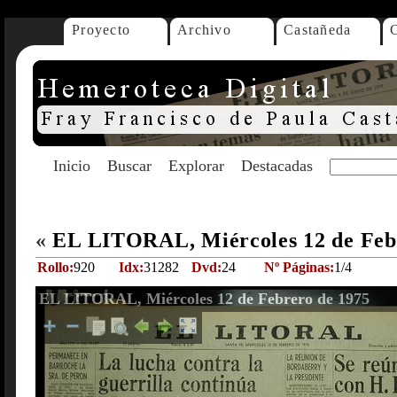
Proyecto
Archivo
Castañeda
Inicio
Buscar
Explorar
Destacadas
«
EL LITORAL, Miércoles 12 de Feb
Rollo:
920
Idx:
31282
Dvd:
24
Nº Páginas:
1/4
EL LITORAL, Miércoles 12 de Febrero de 1975