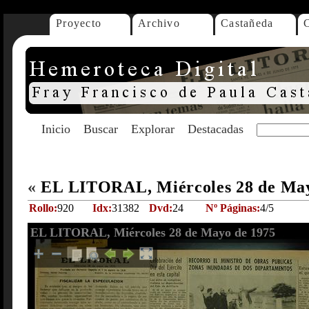
Proyecto
Archivo
Castañeda
Inicio
Buscar
Explorar
Destacadas
«
EL LITORAL, Miércoles 28 de Ma
Rollo:
920
Idx:
31382
Dvd:
24
Nº Páginas:
4/5
EL LITORAL, Miércoles 28 de Mayo de 1975