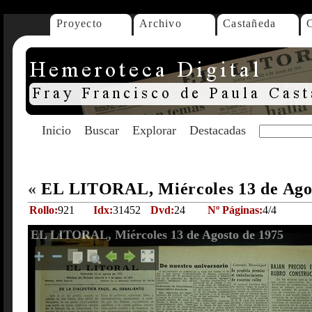
Proyecto
Archivo
Castañeda
Inicio
Buscar
Explorar
Destacadas
«
EL LITORAL, Miércoles 13 de Ago
Rollo:
921
Idx:
31452
Dvd:
24
Nº Páginas:
4/4
EL LITORAL, Miércoles 13 de Agosto de 1975