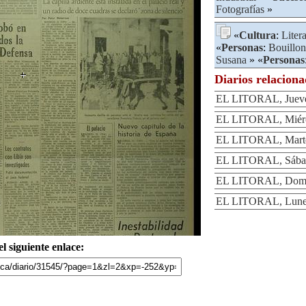
Fotografías
»
«
Cultura
:
Liter
«
Personas
:
Bouillon
Susana
» «
Personas
Diarios relacion
EL LITORAL, Jueve
EL LITORAL, Miérc
EL LITORAL, Marte
EL LITORAL, Sábad
EL LITORAL, Domin
EL LITORAL, Lunes
l siguiente enlace: