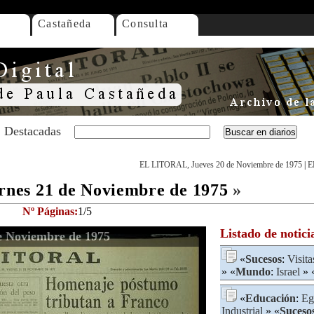
Castañeda
Consulta
Destacadas
EL LITORAL, Jueves 20 de Noviembre de 1975
|
E
nes 21 de Noviembre de 1975
»
Nº Páginas:
1/5
Listado de notici
 Noviembre de 1975
«
Sucesos
:
Visita
» «
Mundo
:
Israel
» 
«
Educación
:
Eg
Industrial
» «
Suceso