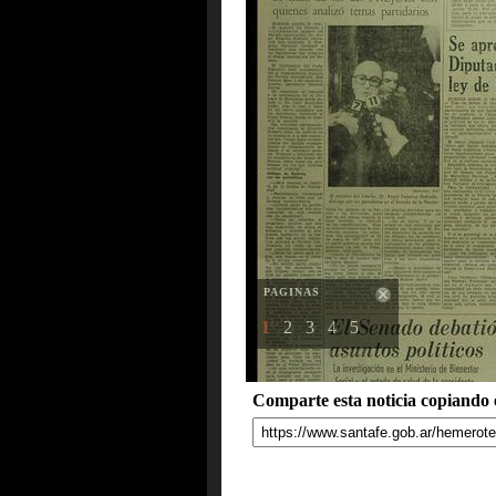
PAGINAS
1
2
3
4
5
Comparte esta noticia copiando e