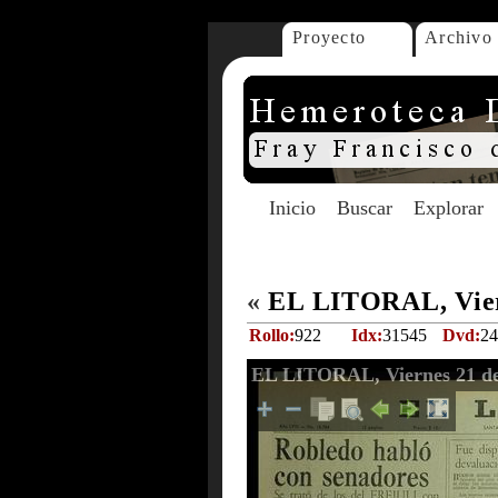
Proyecto
Archivo
Inicio
Buscar
Explorar
«
EL LITORAL, Vier
Rollo:
922
Idx:
31545
Dvd:
24
EL LITORAL, Viernes 21 de