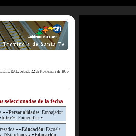
L LITORAL, Sábado 22 de Noviembre de 1975
as seleccionadas de la fecha
s
» «
Personalidades
:
Embajador
«
Interés
:
Fotografías
»
resados
» «
Educación
:
Escuela
s
:
Distinciones
» «
Educación
: