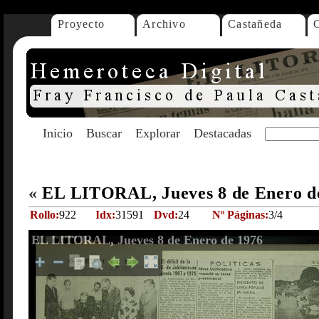
Proyecto
Archivo
Castañeda
Inicio
Buscar
Explorar
Destacadas
«
EL LITORAL, Jueves 8 de Enero d
Rollo:
922
Idx:
31591
Dvd:
24
Nº Páginas:
3/4
EL LITORAL, Jueves 8 de Enero de 1976