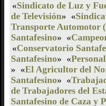
«
Sindicato de Luz y Fu
de Televisión
»
«
Sindica
Transporte Automotor
Santafesino
»
«
Campeon
«
Conservatorio Santafe
Santafesino
»
«
Personal
»
«
El Agricultor del No
Santafesino
»
«
Trabajad
de Trabajadores del Es
Santafesino de Caza y 