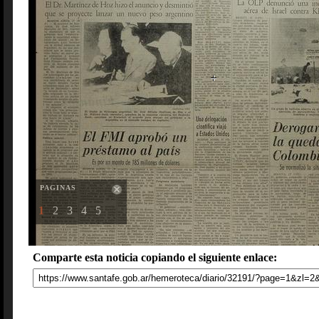
PAGINAS
1
2
3
4
5
Comparte esta noticia copiando el siguiente enlace: