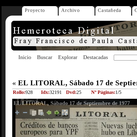
Proyecto
Archivo
Castañeda
Inicio
Buscar
Explorar
Destacadas
«
EL LITORAL, Sábado 17 de Septie
Rollo:
928
Idx:
32191
Dvd:
25
Nº Páginas:
1/5
EL LITORAL, Sábado 17 de Septiembre de 1977