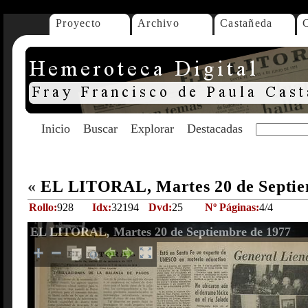
Proyecto
Archivo
Castañeda
Inicio
Buscar
Explorar
Destacadas
«
EL LITORAL, Martes 20 de Septie
Rollo:
928
Idx:
32194
Dvd:
25
Nº Páginas:
4/4
EL LITORAL, Martes 20 de Septiembre de 1977