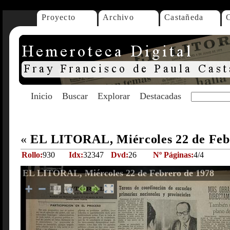
Proyecto
Archivo
Castañeda
Inicio
Buscar
Explorar
Destacadas
«
EL LITORAL, Miércoles 22 de Feb
Rollo:
930
Idx:
32347
Dvd:
26
Nº Páginas:
4/4
EL LITORAL, Miércoles 22 de Febrero de 1978