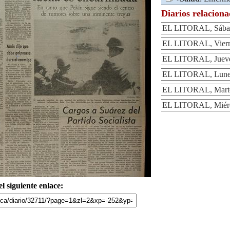
Diarios relacion
EL LITORAL, Sábad
EL LITORAL, Viern
EL LITORAL, Jueve
EL LITORAL, Lunes
EL LITORAL, Marte
EL LITORAL, Miérc
l siguiente enlace: