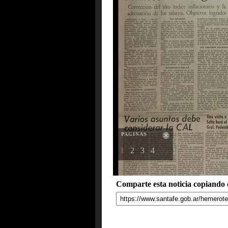
PAGINAS
1
2
3
4
Comparte esta noticia copiando e