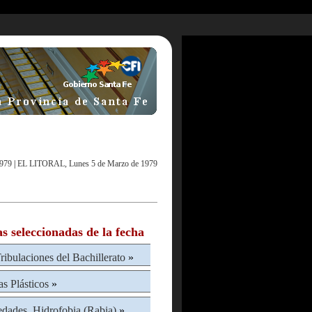
1979
|
EL LITORAL, Lunes 5 de Marzo de 1979
as seleccionadas de la fecha
ribulaciones del Bachillerato
»
as Plásticos
»
dades, Hidrofobia (Rabia)
»