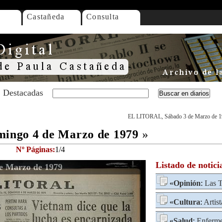
Castañeda
Consulta
Destacadas
EL LITORAL, Sábado 3 de Marzo de 
ngo 4 de Marzo de 1979
»
Nº Páginas:
1/4
Listado de notici
 Marzo de 1979
«
Opinión
:
Las T
«
Cultura
:
Artist
«
Salud
:
Enferme