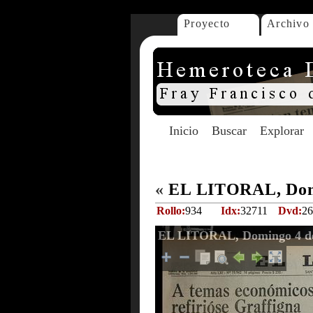
Proyecto
Archivo
Inicio
Buscar
Explorar
«
EL LITORAL, Domi
Rollo:
934
Idx:
32711
Dvd:
26
EL LITORAL, Domingo 4 de