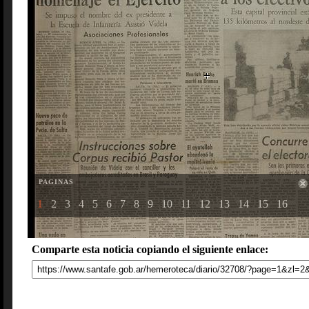
PAGINAS
1
2
3
4
5
6
7
8
9
10
11
12
13
14
15
16
Comparte esta noticia copiando el siguiente enlace: