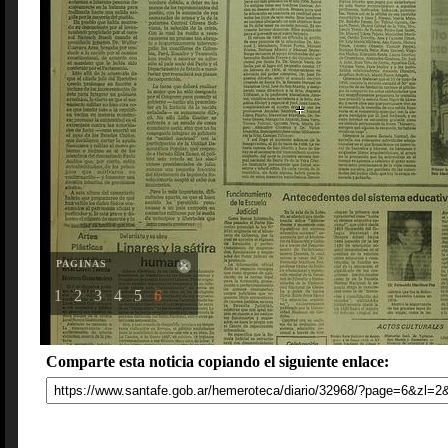
PAGINAS
1
2
3
4
5
6
Comparte esta noticia copiando el siguiente enlace: