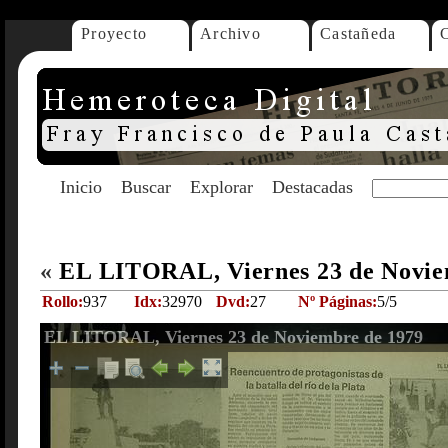
Proyecto
Archivo
Castañeda
Inicio
Buscar
Explorar
Destacadas
«
EL LITORAL, Viernes 23 de Novie
Rollo:
937
Idx:
32970
Dvd:
27
Nº Páginas:
5/5
EL LITORAL, Viernes 23 de Noviembre de 1979