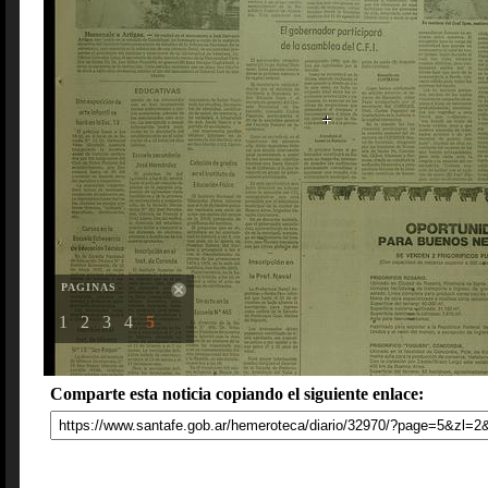
PAGINAS
1
2
3
4
5
Comparte esta noticia copiando el siguiente enlace: