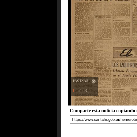
PAGINAS
1
2
3
Comparte esta noticia copiando e