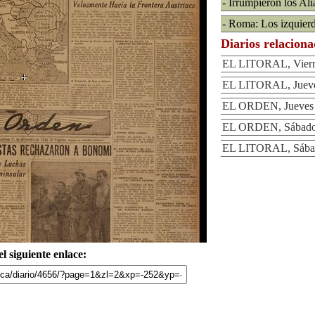
- Irrumpieron los Al
- Roma: Los izquier
Diarios relacion
EL LITORAL, Vierne
EL LITORAL, Jueve
EL ORDEN, Jueves 
EL ORDEN, Sábado 
EL LITORAL, Sábad
l siguiente enlace: