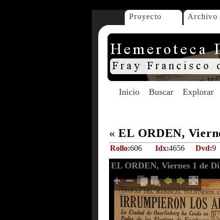
Proyecto
Archivo
Inicio
Buscar
Explorar
«
EL ORDEN, Viernes
Rollo:
606
Idx:
4656
Dvd:
9
EL ORDEN, Viernes 1 de Di