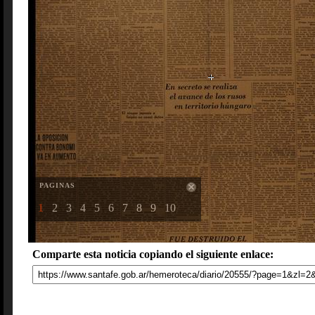
PAGINAS
1
2
3
4
5
6
7
8
9
10
Comparte esta noticia copiando el siguiente enlace: