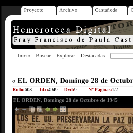
Proyecto
Archivo
Castañeda
Inicio
Buscar
Explorar
Destacadas
«
EL ORDEN, Domingo 28 de Octubr
Rollo:
608
Idx:
4949
Dvd:
9
Nº Páginas:
1/2
EL ORDEN, Domingo 28 de Octubre de 1945