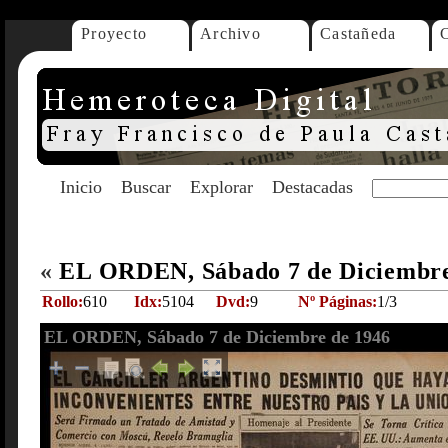
Proyecto
Archivo
Castañeda
Inicio
Buscar
Explorar
Destacadas
«
EL ORDEN, Sábado 7 de Diciembr
Rollo:
610
Idx:
5104
Dvd:
9
Nº Páginas:
1/3
EL ORDEN, Sábado 7 de Diciembre de 1946