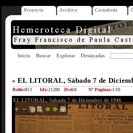
Proyecto
Archivo
Castañeda
Inicio
Buscar
Explorar
Destacadas
«
EL LITORAL, Sábado 7 de Diciem
Rollo:
813
Idx:
21280
Dvd:
8
Nº Páginas:
1/10
EL LITORAL, Sábado 7 de Diciembre de 1946