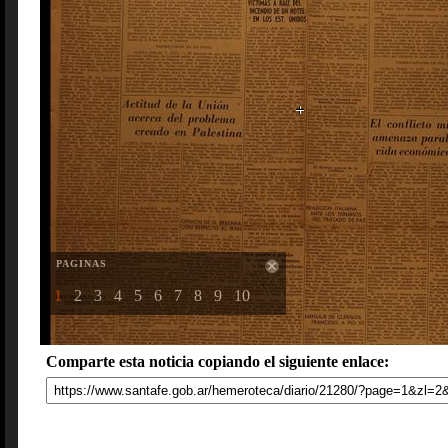
PAGINAS
1
2
3
4
5
6
7
8
9
10
Comparte esta noticia copiando el siguiente enlace: