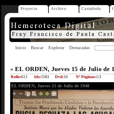
Proyecto
Archivo
Castañeda
Inicio
Buscar
Explorar
Destacadas
«
EL ORDEN, Jueves 15 de Julio de 
Rollo:
613
Idx:
5581
Dvd:
10
Nº Páginas:
1/3
EL ORDEN, Jueves 15 de Julio de 1948