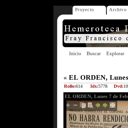
Proyecto
Archivo
Inicio
Buscar
Explorar
«
EL ORDEN, Lunes 
Rollo:
614
Idx:
5778
Dvd:
10
EL ORDEN, Lunes 7 de Febr