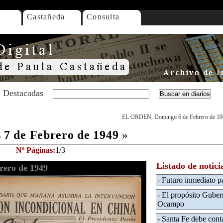
Castañeda
Consulta
Destacadas
EL ORDEN, Domingo 6 de Febrero de 19
7 de Febrero de 1949
»
Nº Páginas:
1/3
Listado de notici
ero de 1949
- Futuro inmediato p
- El propósito Gubern
Ocampo
- Santa Fe debe cont