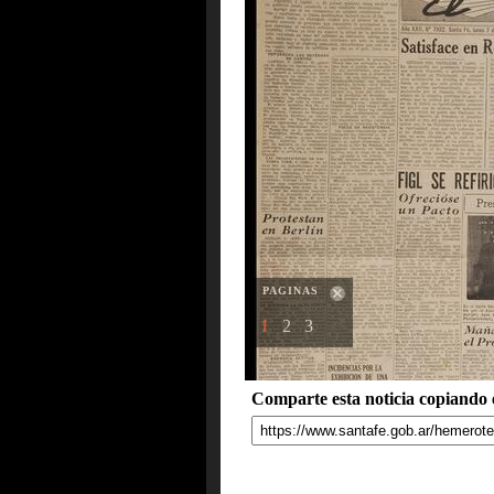
PAGINAS
1
2
3
Comparte esta noticia copiando e