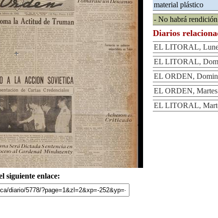
material plástico
- No habrá rendición
Diarios relacion
EL LITORAL, Lunes
EL LITORAL, Domin
EL ORDEN, Domingo
EL ORDEN, Martes 8
EL LITORAL, Martes
l siguiente enlace: