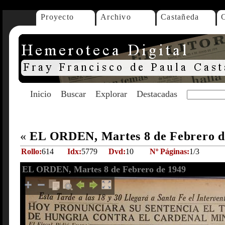
Proyecto
Archivo
Castañeda
Inicio
Buscar
Explorar
Destacadas
«
EL ORDEN, Martes 8 de Febrero d
Rollo:
614
Idx:
5779
Dvd:
10
Nº Páginas:
1/3
EL ORDEN, Martes 8 de Febrero de 1949