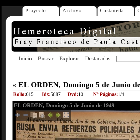
Proyecto
Archivo
Castañeda
Inicio
Buscar
Explorar
Destacadas
«
EL ORDEN, Domingo 5 de Junio d
Rollo:
615
Idx:
5887
Dvd:
10
Nº Páginas:
1/4
EL ORDEN, Domingo 5 de Junio de 1949